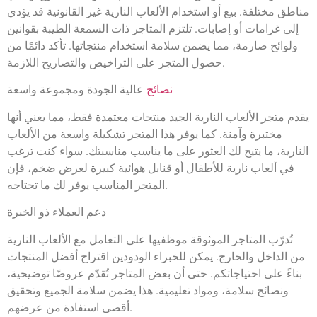
مناطق مختلفة. بيع أو استخدام الألعاب النارية غير القانونية قد يؤدي
إلى غرامات أو إصابات. تلتزم المتاجر ذات السمعة الطيبة بقوانين
ولوائح صارمة، مما يضمن سلامة استخدام منتجاتها. تأكد دائمًا من
حصول المتجر على التراخيص والتصاريح اللازمة.
نصائح
عالية الجودة ومجموعة واسعة
يقدم متجر الألعاب النارية الجيد منتجات معتمدة فقط، مما يعني أنها
مختبرة وآمنة. كما يوفر هذا المتجر تشكيلة واسعة من الألعاب
النارية، ما يتيح لك العثور على ما يناسب مناسبتك. سواء كنت ترغب
في ألعاب نارية للأطفال أو قنابل هوائية كبيرة لعرض ضخم، فإن
المتجر المناسب يوفر لك ما تحتاجه.
دعم العملاء ذو ​​الخبرة
تُدرّب المتاجر الموثوقة موظفيها على التعامل مع الألعاب النارية
من الداخل والخارج. يمكن للخبراء الودودين اقتراح أفضل المنتجات
بناءً على احتياجاتكم. حتى أن بعض المتاجر تُقدّم عروضًا توضيحية،
ونصائح سلامة، ومواد تعليمية. هذا يضمن سلامة الجميع وتحقيق
أقصى استفادة من عرضهم.