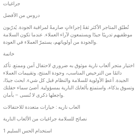
جراغيات
دروس من الأفضل
تُطبّق المتاجر الأكثر ثقةً إجراءاتٍ صارمةً لمراقبة الجودة. يُدرّبون
موظفيهم تدريبًا جيدًا ويستمعون لآراء العملاء. عندما تكون السلامة
والجودة من أولوياتهم، يستمرّ العملاء في العودة.
خاتمة
اختيار متجر ألعاب نارية موثوق به ضروري لاحتفال آمن وممتع. تأكد
دائمًا من الترخيص المناسب، وجودة المنتج، وتقييمات العملاء
الجيدة. أعطِ الأولوية للسلامة والنظام قبل كل شيء. ابحث جيدًا،
وتسوق بذكاء، واستمتع بألعابك النارية بمسؤولية. أضئ سماء حفلتك
واجعلها ذكرى لا تُنسى – بأمان.
العاب ناريه : خيارات متعددة للاحتفالات
نصائح للسلامة جراغيات من الألعاب النارية
1 استخدام الحس السليم