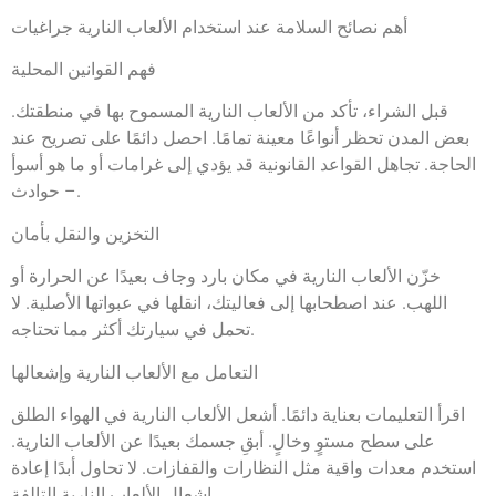
أهم نصائح السلامة عند استخدام الألعاب النارية جراغيات
فهم القوانين المحلية
قبل الشراء، تأكد من الألعاب النارية المسموح بها في منطقتك.
بعض المدن تحظر أنواعًا معينة تمامًا. احصل دائمًا على تصريح عند
الحاجة. تجاهل القواعد القانونية قد يؤدي إلى غرامات أو ما هو أسوأ
– حوادث.
التخزين والنقل بأمان
خزّن الألعاب النارية في مكان بارد وجاف بعيدًا عن الحرارة أو
اللهب. عند اصطحابها إلى فعاليتك، انقلها في عبواتها الأصلية. لا
تحمل في سيارتك أكثر مما تحتاجه.
التعامل مع الألعاب النارية وإشعالها
اقرأ التعليمات بعناية دائمًا. أشعل الألعاب النارية في الهواء الطلق
على سطح مستوٍ وخالٍ. أبقِ جسمك بعيدًا عن الألعاب النارية.
استخدم معدات واقية مثل النظارات والقفازات. لا تحاول أبدًا إعادة
إشعال الألعاب النارية التالفة.