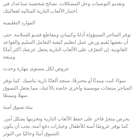
وتقديم التوصيات وحل المشكلات. نصائح شخصية تساعدك في
اختيار الألعاب النارية المثالية لفعاليتك.
الموارد التعليمية
توفر المتاجر المسؤولة أدلةً وكتيباتٍ ومقاطع فيديو للسلامة. حتى
أن بعضها يُقيم ورش عمل لتعليم كيفية التعامل السليم والقواعد
القانونية. إن التعرّف على الألعاب النارية يجعل عرضك أكثر أمانًا
ومتعة.
عروض لكل مستوى مهارة وحدث
سواءً كنت مبتدئًا أو محترفًا، ستجد ألعابًا نارية تناسبك. كما توفر
المتاجر منتجات موسمية وأخرى خاصة بالأعياد، مما يجعل التسوق
سهلًا وممتعًا.
بيئة تسوق آمنة
يحرص متجرٌ فاخر على حفظ الألعاب النارية وتخزينها بشكل آمن.
كما يوفر عروضًا آمنة للأطفال وخيارات دفع آمنة. يجب أن يكون
التسوق آمنًا وخاليًا من التوتر.