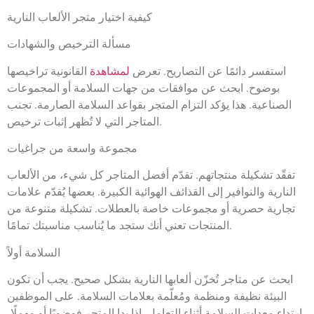
كيفية اختيار متجر الألعاب النارية
مسألة الترخيص والشهادات
استفسر دائمًا عن التصاريح. تعرض
لمشاهدة
القانونية تراخيصها
بوضوح. ابحث عن موافقات من جهات السلامة أو المجموعات
الصناعية. هذا يؤكد التزام المتجر بقواعد السلامة الصارمة. تجنب
المتاجر التي لا تُظهر إثبات ترخيص.
مجموعة واسعة من جراغيات
تفقّد تشكيلة منتجاتهم. تقدّم أفضل المتاجر كل شيء، من الألعاب
النارية والنوافير إلى القذائف الهوائية الكبيرة. بعضها يُقدّم علامات
تجارية حصرية أو مجموعات خاصة بالعطلات. تشكيلة متنوعة من
المنتجات تعني أنك ستجد ما يُناسب مناسبتك تمامًا.
السلامة أولاً
ابحث عن متاجر تُخزّن ألعابها النارية بشكل صحيح. يجب أن تكون
البيئة نظيفة ومنظمة ومُعلّمة بعلامات السلامة. على الموظفين
ارتداء معدات السلامة أثناء التعامل. إذا بدا المتجر فوضويًا أو مهملًا،