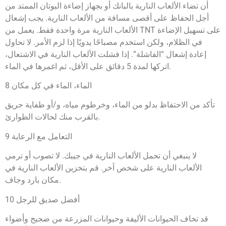
أن تضاء الألعاب النارية بالبانك أو بجهاز إضاءة البوتان الممتد من
أجل الحفاظ على أقصى مسافة من الألعاب النارية. يجب إشعال
الألعاب النارية مرة واحدة فقط. يعمل من TNT على تسهيل الإضاءة
في الظلام، ولكن استخدم مصباحًا يدويًا إذا لزم الأمر. لا تحاول
إعادة إشعال “الفاشلة”. إذا فشلت الألعاب النارية في الاشتعال،
اتركها لمدة 5 دقائق على الأقل، ثم اغمرها في الماء.
8 الماء، الماء في كل مكان
تأكد من الاحتفاظ بدلو من الماء، وخرطوم مياه، و/أو طفاية حريق
بالقرب منك لحالات الطوارئ.
9 التعامل مع الرعاية
لا ينبغي أن تحمل الألعاب النارية في جيبك. لا تصوب أو ترمي
الألعاب النارية على شخص آخر. قم بتخزين الألعاب النارية في
مكان بارد وجاف.
10 أفضل صديق للرجل
قد تخاف الحيوانات الأليفة وحيوانات المزرعة من ضجيج وأضواء